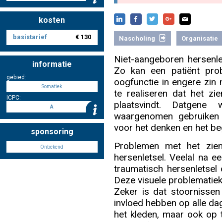
kosten
Nascholing aanmelden
basistarief
€ 130
Nascholing
Organisatie
Niet-aangeboren hersenlet
informatie
Zo kan een patiënt pro
gebied:
oogfunctie in engere zin n
Zoek op kaart
Somatiek
te realiseren dat het zi
ICPC:
plaatsvindt. Datgene
A
waargenomen gebruiken 
voor het denken en het be
sponsoring
Registreren
Problemen met het zie
Onbekend
hersenletsel. Veelal na e
traumatisch hersenletsel
Deze visuele problematiek 
Inloggen
Zeker is dat stoornissen
invloed hebben op alle dag
het kleden, maar ook op t