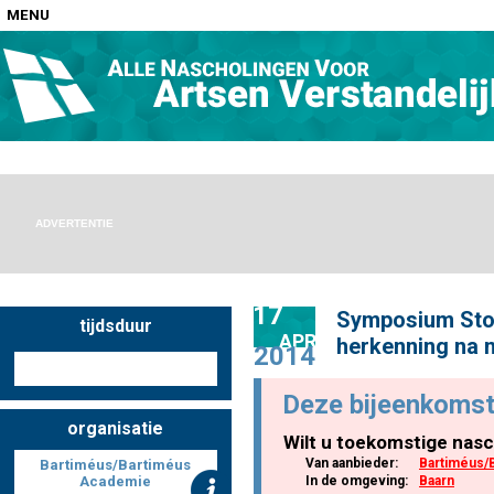
MENU
Home
Nascholingen op locatie (agenda)
ADVERTENTIE
17
Symposium Stoo
tijdsduur
Nascholingen online (elearning)
APR
herkenning na 
2014
Deze bijeenkomst
organisatie
Wilt u toekomstige nasc
Nascholingen op aanvraag (in-company)
Van aanbieder:
Bartiméus/
Bartiméus/Bartiméus
Academie
In de omgeving:
Baarn