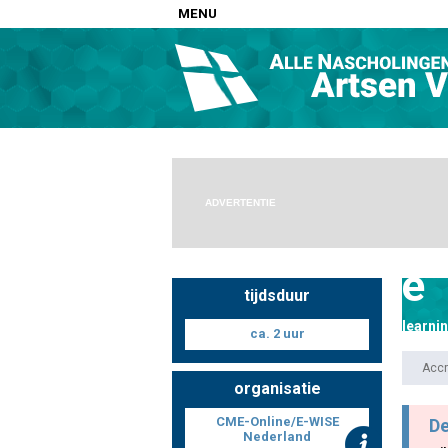
MENU
Home
Nascholingen op locatie (agenda)
Nascholingen online (elearning)
Nascholingen op aanvraag (in-company)
ADVERTENTIE
Nascholing aanmelden
Zoek op kaart
e
tijdsduur
Registreren
learni
ca. 2 uur
Inloggen
Accr
Info
organisatie
CME-Online/E-WISE
De
Nederland