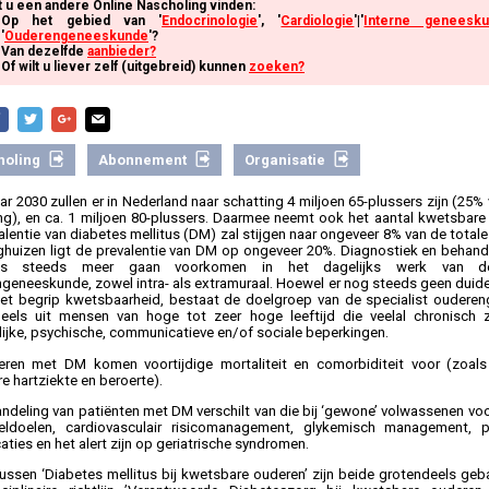
t u een andere Online Nascholing vinden:
Op het gebied van '
Endocrinologie
', '
Cardiologie
'|'
Interne geneesk
'
Ouderengeneeskunde
'?
Van dezelfde
aanbieder?
Of wilt u liever zelf (uitgebreid) kunnen
zoeken?
holing
Abonnement
Organisatie
aar 2030 zullen er in Nederland naar schatting 4 miljoen 65-plussers zijn (25%
ng), en ca. 1 miljoen 80-plussers. Daarmee neemt ook het aantal kwetsbare
alentie van diabetes mellitus (DM) zal stijgen naar ongeveer 8% van de totale
ghuizen ligt de prevalentie van DM op ongeveer 20%. Diagnostiek en behan
us steeds meer gaan voorkomen in het dagelijks werk van de 
geneeskunde, zowel intra- als extramuraal. Hoewel er nog steeds geen duideli
het begrip kwetsbaarheid, bestaat de doelgroep van de specialist oudere
eels uit mensen van hoge tot zeer hoge leeftijd die veelal chronisch z
lijke, psychische, communicatieve en/of sociale beperkingen.
eren met DM komen voortijdige mortaliteit en comorbiditeit voor (zoals 
e hartziekte en beroerte).
ndeling van patiënten met DM verschilt van die bij ‘gewone’ volwassenen voo
eldoelen, cardiovasculair risicomanagement, glykemisch management, p
aties en het alert zijn op geriatrische syndromen.
ussen ‘Diabetes mellitus bij kwetsbare ouderen’ zijn beide grotendeels ge