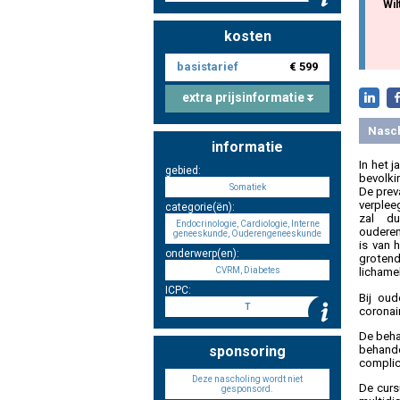
Wil
kosten
basistarief
€ 599
extra prijsinformatie
Nasc
informatie
In het j
gebied:
bevolki
Somatiek
De prev
verplee
categorie(ën):
zal d
Endocrinologie, Cardiologie, Interne
ouderen
geneeskunde, Ouderengeneeskunde
is van 
onderwerp(en):
grotend
CVRM, Diabetes
lichame
ICPC:
Bij oud
T
coronair
De beha
behand
sponsoring
complic
Deze nascholing wordt niet
De curs
gesponsord.