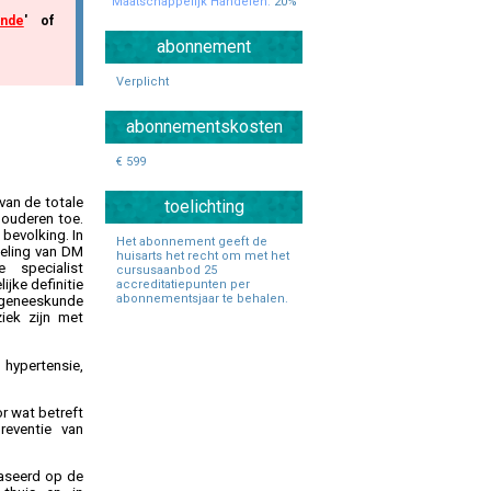
Maatschappelijk Handelen:
20%
unde
' of
Specialisten Ouderengeneeskunde
abonnement
Verplicht
abonnementskosten
€ 599
 van de totale
toelichting
 ouderen toe.
 bevolking. In
Het abonnement geeft de
deling van DM
huisarts het recht om met het
specialist
cursusaanbod 25
jke definitie
accreditatiepunten per
abonnementsjaar te behalen.
ngeneeskunde
iek zijn met
hypertensie,
r wat betreft
reventie van
baseerd op de