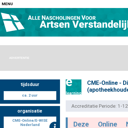
MENU
Home
Nascholingen op locatie (agenda)
ADVERTENTIE
e
CME-Online - Di
tijdsduur
Nascholingen online (elearning)
(apotheekhoud
learning
ca. 2 uur
Accreditatie Periode: 1-
organisatie
Nascholingen op aanvraag (in-company)
CME-Online/E-WISE
Deze Online 
Nederland