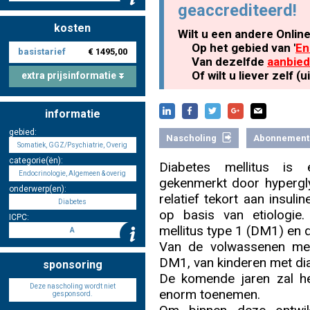
geaccrediteerd!
kosten
Wilt u een andere Onlin
Nascholing aanmelden
Op het gebied van '
En
basistarief
€ 1495,00
Van dezelfde
aanbied
Of wilt u liever zelf 
extra prijsinformatie
informatie
Zoek op kaart
gebied:
Nascholing
Abonnement
Somatiek, GGZ/Psychiatrie, Overig
categorie(ën):
Diabetes mellitus is 
Endocrinologie, Algemeen & overig
gekenmerkt door hypergl
onderwerp(en):
Registreren
relatief tekort aan insuli
Diabetes
op basis van etiologie.
ICPC:
mellitus type 1 (DM1) en d
A
Van de volwassenen met
DM1, van kinderen met di
Inloggen
sponsoring
De komende jaren zal het
Deze nascholing wordt niet
enorm toenemen.
gesponsord.