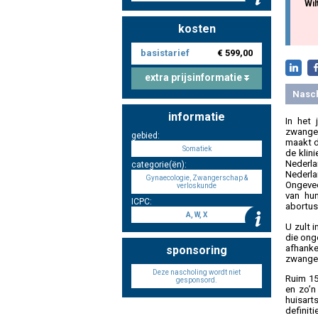
Wil
kosten
basistarief
€ 599,00
extra prijsinformatie
Nasc
informatie
In het 
zwanger
gebied:
maakt d
Somatiek
de klin
Nederla
categorie(ën):
Nederl
Gynaecologie, Zwangerschap &
Ongevee
verloskunde
van hun
ICPC:
abortus.
A, W, X
U zult 
die ong
afhank
sponsoring
zwanger
Deze nascholing wordt niet
Ruim 15
gesponsord.
en zo’n
huisar
definit