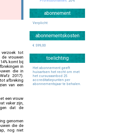
Professionaliteit:
20%
Specialisten Ouderengeneeskunde
abonnement
Verplicht
abonnementskosten
€ 599,00
 verzoek tot
n de vrouwen
toelichting
 14% komt bij
fbrekingen in
Het abonnement geeft
ouwen die in
huisartsen het recht om met
 Wafz 2017).
het cursusaanbod 25
accreditatiepunten per
tot afbreking
abonnementsjaar te behalen.
zien van een
met een vrouw
t vaker zijn,
eggen dat de
sing genomen
ouwen die de
ap, nog niet