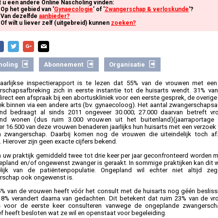
t u een andere Online Nascholing vinden:
Op het gebied van '
Gynaecologie
' of '
Zwangerschap & verloskunde
'?
Van dezelfde
aanbieder?
Of wilt u liever zelf (uitgebreid) kunnen
zoeken?
holing
Abonnement
Organisatie
jaarlijkse inspectierapport is te lezen dat 55% van de vrouwen met een
schapsafbreking zich in eerste instantie tot de huisarts wendt. 31% va
irect een afspraak bij een abortuskliniek voor een eerste gesprek, de overige
iek binnen via een andere arts (bv. gynaecoloog). Het aantal zwangerschapsa
nd bedraagt al sinds 2011 ongeveer 30.000; 27.000 daarvan betreft vr
and wonen (dus ruim 3.000 vrouwen uit het buitenland)(jaarraportage
r 16.500 van deze vrouwen benaderen jaarlijks hun huisarts met een verzoek 
 zwangerschap. Daarbij komen nog de vrouwen die uiteindelijk toch af
 Hierover zijn geen exacte cijfers bekend.
in uw praktijk gemiddeld twee tot drie keer per jaar geconfronteerd worden 
epland en/of ongewenst zwanger is geraakt. In sommige praktijken kan dit wa
elijk van de patiëntenpopulatie. Ongepland wil echter niet altijd z
schap ook ongewenst is.
% van de vrouwen heeft vóór het consult met de huisarts nog géén beslis
 8% verandert daarna van gedachten. Dit betekent dat ruim 23% van de vr
ts voor de eerste keer consulteren vanwege de ongeplande zwangersch
ief heeft besloten wat ze wil en openstaat voor begeleiding.