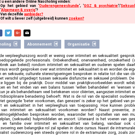
t u een andere Online Nascholing vinden:
Op het gebied van '
Ouderengeneeskunde
', '
GGZ & psychiatrie
'|'
Seksuol
'
Algemeen & overig
'?
Van dezelfde
aanbieder?
Of wilt u liever zelf (uitgebreid) kunnen
zoeken?
holing
Abonnement
Organisatie
de verpleeghuiszorg wordt er weinig over intimiteit en seksualiteit gesproke
edopgeleide professionals. Onbekendheid, onervarenheid, onzekerheid (
brek aan beleid) rondom intimiteit en seksualiteit en ouderen spelen daarbi
rsus wordt gesproken over wat intimiteit en seksualiteit is en worden de ei
 en seksuele, culturele stereotyperingen besproken in relatie tot die van cli
et verschil uitgediept tussen seksuele disfunctie en seksueel probleem. D
te liggen bij de praktijk. Door middel van praktijkvoorbeelden wordt wi
en en het vinden van een balans tussen ‘willen behandelen’ en ‘wensen va
kun je als behandelteam veel betekenen voor cliënten, aangezien intimiteit en
tidisciplinaire benadering behoeft. Wat is de rol van de specialist ouder
 Het gezegde ‘beter voorkomen, dan genezen’ is zeker op het gebied van 
eit en seksualiteit in het verpleeghuis van toepassing. Hoe kunnen prob
van intimiteit en seksualiteit voorkomen worden? Naast preventie, zu
lmogelijkheden besproken worden, waaronder het opstellen van een multi
lplan, (seksuele) hulpmiddelen en escort. Uiteraard is het voeren van g
n en familie over intimiteit en seksualiteit van belang, vandaar ook 
svoering een belangrijke rol zal spelen in deze cursus. Naast de intramurale
ialist ouderenzorg een steeds grotere rol in de extramurale zorg, zoals zor