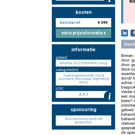
Wil
kosten
basistarief
€ 599
extra prijsinformatie
Nasc
informatie
Binnen 
gebied:
door go
Somatiek, GGZ/Psychiatrie, Overig
door ge
deze cu
categorie(ën):
waarden
Ouderengeneeskunde, GGZ &
wordt h
psychiatrie, Seksuologie, Algemeen &
overig
echter 
besprok
ICPC:
Verder 
A, P, Z
een mul
hierin?
intimit
sponsoring
gebied 
behande
behande
Deze nascholing wordt niet
gesponsord.
cliënte
gesprek
de spec