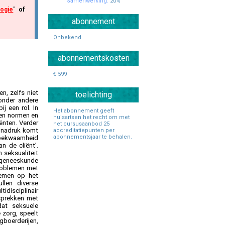
Samenwerking:
20%
ogie
' of
Specialisten Ouderengeneeskunde
abonnement
Onbekend
abonnementskosten
€ 599
n, zelfs niet
toelichting
onder andere
j een rol. In
Het abonnement geeft
gen normen en
huisartsen het recht om met
ënten. Verder
het cursusaanbod 25
e nadruk komt
accreditatiepunten per
abonnementsjaar te behalen.
lsbekwaamheid
n de cliënt’.
 seksualiteit
engeneeskunde
problemen met
lemen op het
llen diverse
disciplinair
esprekken met
dat seksuele
 zorg, speelt
gboerderijen,