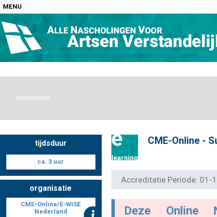
MENU
Home
Nascholingen op locatie (agenda)
ADVERTENTIE
e
CME-Online - Su
tijdsduur
Nascholingen online (elearning)
learning
ca. 3 uur
Accreditatie Periode: 01
organisatie
Nascholingen op aanvraag (in-company)
CME-Online/E-WISE
Deze Online 
Nederland