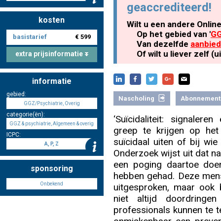
geaccrediteerd!
kosten
Wilt u een andere Onlin
Nascholing aanmelden
Op het gebied van '
GG
basistarief
€ 599
Van dezelfde
aanbied
Of wilt u liever zelf 
extra prijsinformatie
informatie
Zoek op kaart
gebied:
Nascholing
Abonnement
GGZ/Psychiatrie, Overig
categorie(ën):
‘Suïcidaliteit: signalere
GGZ & psychiatrie, Algemeen & overig
greep te krijgen op het 
ICPC:
Registreren
suïcidaal uiten of bij wie
A, P, Z
Onderzoek wijst uit dat n
een poging daartoe doen
sponsoring
hebben gehad. Deze mensen
Onbekend
uitgesproken, maar ook b
Inloggen
niet altijd doordring
professionals kunnen te 