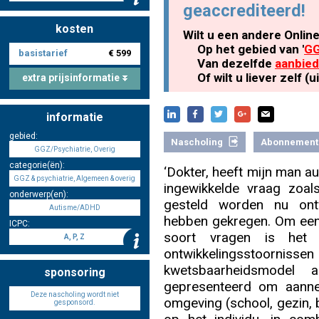
geaccrediteerd!
kosten
Wilt u een andere Onlin
Nascholing aanmelden
Op het gebied van '
GG
basistarief
€ 599
Van dezelfde
aanbied
Of wilt u liever zelf 
extra prijsinformatie
informatie
Zoek op kaart
gebied:
Nascholing
Abonnement
GGZ/Psychiatrie, Overig
categorie(ën):
‘Dokter, heeft mijn man a
GGZ & psychiatrie, Algemeen & overig
ingewikkelde vraag zoals
onderwerp(en):
Registreren
gesteld worden nu ontw
Autisme/ADHD
hebben gekregen. Om een
ICPC:
soort vragen is het
A, P, Z
ontwikkelingsstoorniss
kwetsbaarheidsmodel a
Inloggen
sponsoring
gepresenteerd om aanne
Deze nascholing wordt niet
omgeving (school, gezin, b
gesponsord.