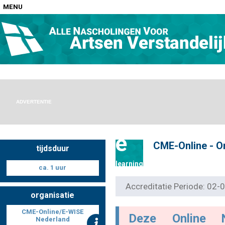
MENU
Home
Nascholingen op locatie (agenda)
ADVERTENTIE
e
CME-Online - On
tijdsduur
Nascholingen online (elearning)
learning
ca. 1 uur
Accreditatie Periode: 02
organisatie
Nascholingen op aanvraag (in-company)
CME-Online/E-WISE
Deze Online 
Nederland