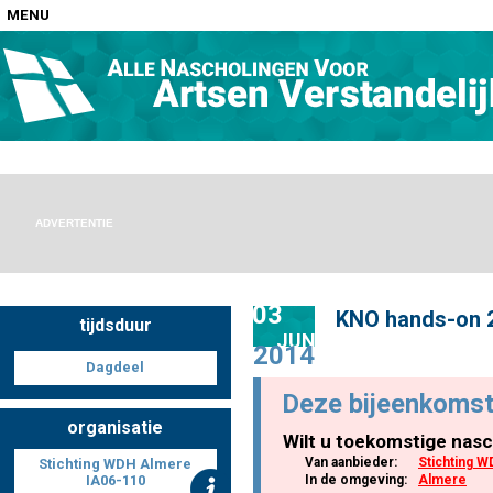
MENU
Home
Nascholingen op locatie (agenda)
ADVERTENTIE
03
KNO hands-on 
tijdsduur
Nascholingen online (elearning)
JUN
2014
Dagdeel
Deze bijeenkomst
organisatie
Wilt u toekomstige nasc
Nascholingen op aanvraag (in-company)
Van aanbieder:
Stichting 
Stichting WDH Almere
IA06-110
In de omgeving:
Almere