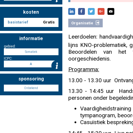
kosten
Nascholing aanmelden
basistarief
Gratis
Organisatie
Leerdoelen: handvaardigh
informatie
lijns KNO-problematiek, 
gebied:
Zoek op kaart
Beoordelen van het t
Somatiek
oorgeschiedenis.
ICPC:
A
Programma:
sponsoring
13.00 - 13.30 uur Ontvan
Registreren
Onbekend
13.30 - 14:45 uur Hands
personen onder begeleidi
Vaardigheidstraini
Inloggen
tympanogram, beoor
Casuïstiek besprekin