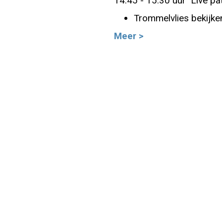
14:45 - 15:30 uur Live pa
Trommelvlies bekijken
Info
Meer >