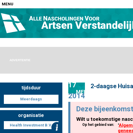
MENU
Home
Nascholingen op locatie (agenda)
ADVERTENTIE
17
2-daagse Huisa
tijdsduur
Nascholingen online (elearning)
MEI
2014
Meerdaags
Deze bijeenkomst
organisatie
Wilt u toekomstige nasc
Nascholingen op aanvraag (in-company)
Op het gebied van:
'
Alge
Health Investment B.V.
genee