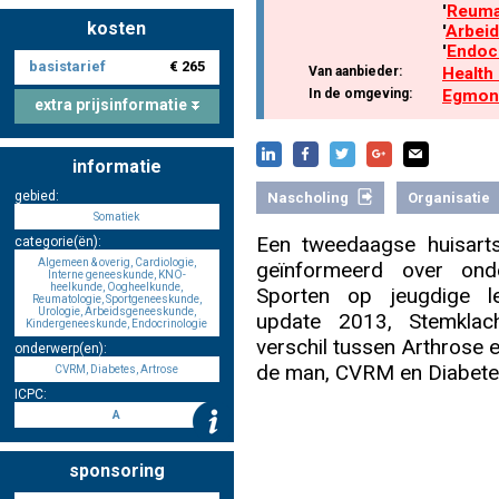
'
Reuma
kosten
'
Arbei
'
Endoc
basistarief
€ 265
Nascholing aanmelden
Van aanbieder:
Health
In de omgeving:
Egmon
extra prijsinformatie
informatie
Zoek op kaart
gebied:
Nascholing
Organisatie
Somatiek
Een tweedaagse huisarts
categorie(ën):
Algemeen & overig, Cardiologie,
geïnformeerd over ond
Interne geneeskunde, KNO-
heelkunde, Oogheelkunde,
Sporten op jeugdige le
Reumatologie, Sportgeneeskunde,
Registreren
Urologie, Arbeidsgeneeskunde,
update 2013, Stemklach
Kindergeneeskunde, Endocrinologie
verschil tussen Arthrose e
onderwerp(en):
de man, CVRM en Diabete
CVRM, Diabetes, Artrose
ICPC:
A
Inloggen
sponsoring