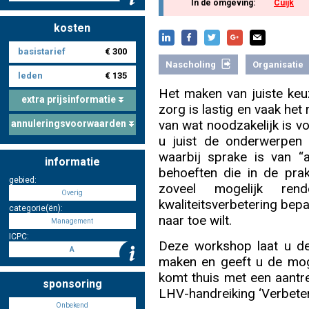
In de omgeving:
Cuijk
kosten
Nascholing aanmelden
basistarief
€ 300
Nascholing
Organisatie
leden
€ 135
Het maken van juiste keu
extra prijsinformatie
zorg is lastig en vaak het 
Zoek op kaart
van wat noodzakelijk is voo
annuleringsvoorwaarden
u juist de onderwerpen
waarbij sprake is van “a
informatie
behoeften die in de prak
gebied:
zoveel mogelijk ren
Registreren
Overig
kwaliteitsverbetering bepa
categorie(ën):
naar toe wilt.
Management
ICPC:
Deze workshop laat u de 
A
maken en geeft u de moge
Inloggen
komt thuis met een aantrek
sponsoring
LHV-handreiking ‘Verbeter 
Onbekend