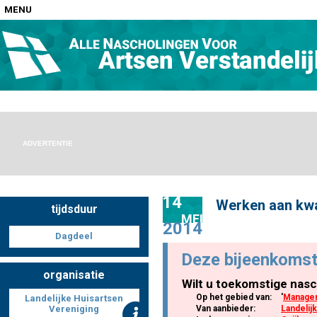
MENU
Home
Nascholingen op locatie (agenda)
ADVERTENTIE
14
Werken aan kwal
tijdsduur
Nascholingen online (elearning)
MEI
2014
Dagdeel
Deze bijeenkomst
organisatie
Wilt u toekomstige nasc
Nascholingen op aanvraag (in-company)
Op het gebied van:
'
Manage
Landelijke Huisartsen
Vereniging
Van aanbieder:
Landelij