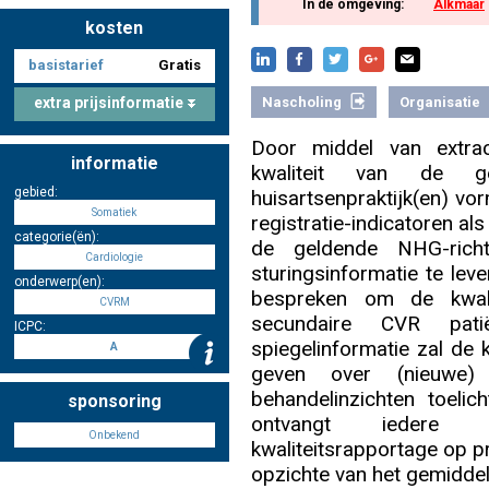
In de omgeving:
Alkmaar
kosten
basistarief
Gratis
Nascholing aanmelden
extra prijsinformatie
Nascholing
Organisatie
Door middel van extra
informatie
kwaliteit van de g
Zoek op kaart
gebied:
huisartsenpraktijk(en) vo
Somatiek
registratie-indicatoren al
categorie(ën):
de geldende NHG-richt
Cardiologie
sturingsinformatie te leve
onderwerp(en):
bespreken om de kwali
Registreren
CVRM
secundaire CVR pati
ICPC:
spiegelinformatie zal de
A
geven over (nieuwe) 
behandelinzichten toeli
sponsoring
Inloggen
ontvangt iedere ind
Onbekend
kwaliteitsrapportage op pr
opzichte van het gemiddel