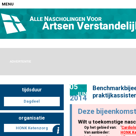
MENU
Home
Nascholingen op locatie (agenda)
ADVERTENTIE
05
Benchmarkbije
tijdsduur
Nascholingen online (elearning)
JUN
praktijkassiste
2014
Dagdeel
Deze bijeenkomst
organisatie
Wilt u toekomstige nasc
Nascholingen op aanvraag (in-company)
Op het gebied van:
'
Cardiol
HONK Ketenzorg
Van aanbieder:
HONK Ke