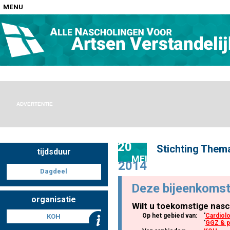
MENU
Home
Nascholingen op locatie (agenda)
ADVERTENTIE
20
Stichting Thema
tijdsduur
Nascholingen online (elearning)
MEI
2014
Dagdeel
Deze bijeenkomst
organisatie
Wilt u toekomstige nasc
Nascholingen op aanvraag (in-company)
Op het gebied van:
'
Cardiol
KOH
'
GGZ & p