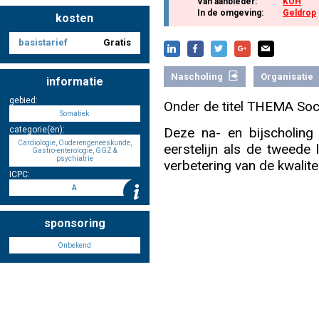
Van aanbieder:
KOH
In de omgeving:
Geldrop
kosten
basistarief
Gratis
Nascholing aanmelden
Nascholing
Organisatie
informatie
gebied:
Onder de titel THEMA Soci
Somatiek
Zoek op kaart
Deze na- en bijscholing
categorie(ën):
Cardiologie, Ouderengeneeskunde,
eerstelijn als de tweede
Gastro-enterologie, GGZ &
psychiatrie
verbetering van de kwalite
ICPC:
A
Registreren
sponsoring
Onbekend
Inloggen