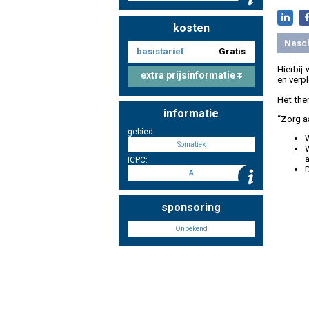
kosten
Nasc
basistarief
Gratis
Hierbij
extra prijsinformatie
en verp
Het the
informatie
“Zorg aa
gebied:
Somatiek
ICPC:
A
sponsoring
Onbekend