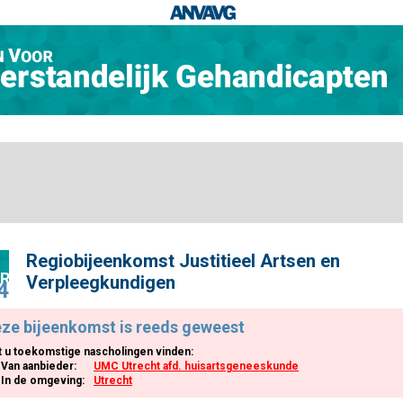
Regiobijeenkomst Justitieel Artsen en
R
Verpleegkundigen
4
ze bijeenkomst is reeds geweest
t u toekomstige nascholingen vinden:
Van aanbieder:
UMC Utrecht afd. huisartsgeneeskunde
In de omgeving:
Utrecht