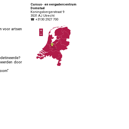
Specialisten Ouderengeneeskunde
Cursus- en vergadercentrum
Domstad
Koningsbergerstraat 9
3531 AJ Utrecht
☎ +3130 2927 700
n voor artsen
edetineerde?
neerden door
room”