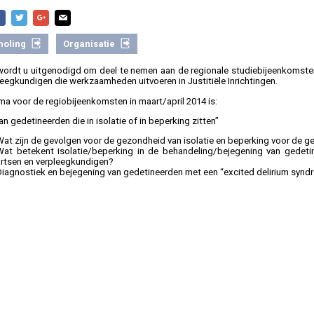
holing
Organisatie
 wordt u uitgenodigd om deel te nemen aan de regionale studiebijeenkomste
leegkundigen die werkzaamheden uitvoeren in Justitiële Inrichtingen.
ma voor de regiobijeenkomsten in maart/april 2014 is:
n gedetineerden die in isolatie of in beperking zitten”
Wat zijn de gevolgen voor de gezondheid van isolatie en beperking voor de g
Wat betekent isolatie/beperking in de behandeling/bejegening van gedeti
artsen en verpleegkundigen?
Diagnostiek en bejegening van gedetineerden met een “excited delirium synd