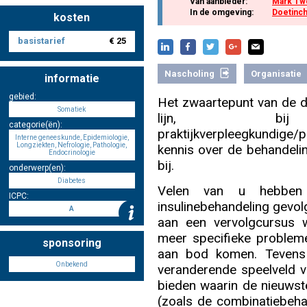
Van aanbieder:
Mark Tw
In de omgeving:
Doetinc
kosten
basistarief
€ 25
Nascholing aanmelden
Nascholing
Organisatie
informatie
gebied:
Het zwaartepunt van de di
Somatiek
Zoek op kaart
lijn, bi
categorie(ën):
praktijkverpleegkundig
Interne geneeskunde, Epidemiologie,
Longziekten, Nefrologie, Pathologie,
kennis over de behandelin
Endocrinologie
bij.
onderwerp(en):
Diabetes
Velen van u hebben 
Registreren
ICPC:
insulinebehandeling gevol
A
aan een vervolgcursus 
meer specifieke probleme
sponsoring
aan bod komen. Tevens 
Inloggen
Onbekend
veranderende speelveld v
bieden waarin de nieuwst
(zoals de combinatiebeha