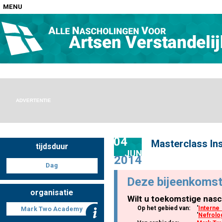
MENU
Home
Nascholingen op locatie (agenda)
ADVERTENTIE
04
Masterclass Ins
tijdsduur
Nascholingen online (elearning)
JUN
2014
Dag
Deze bijeenkomst
organisatie
Wilt u toekomstige nasc
Nascholingen op aanvraag (in-company)
Op het gebied van:
'
Intern
Mark Two Academy
'
Nefrolo