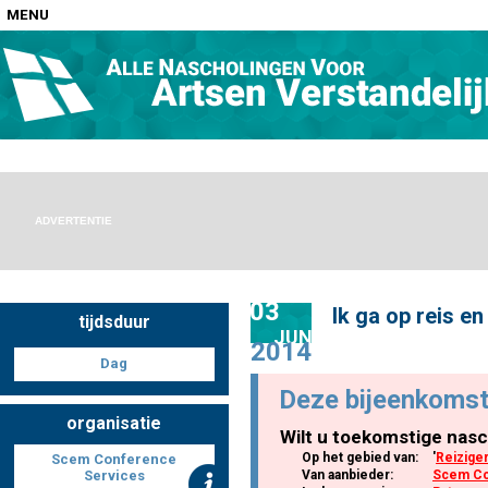
MENU
Home
Nascholingen op locatie (agenda)
ADVERTENTIE
03
Ik ga op reis e
tijdsduur
Nascholingen online (elearning)
JUN
2014
Dag
Deze bijeenkomst
organisatie
Wilt u toekomstige nasc
Nascholingen op aanvraag (in-company)
Op het gebied van:
'
Reizige
Scem Conference
Services
Van aanbieder:
Scem Co