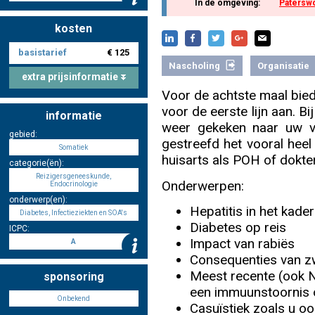
In de omgeving:
Patersw
kosten
Nascholing aanmelden
basistarief
€ 125
Nascholing
Organisatie
extra prijsinformatie
Voor de achtste maal bie
voor de eerste lijn aan. 
informatie
Zoek op kaart
weer gekeken naar uw ve
gebied:
gestreefd het vooral heel
Somatiek
huisarts als POH of dokter
categorie(ën):
Reizigersgeneeskunde,
Onderwerpen:
Endocrinologie
Registreren
onderwerp(en):
Hepatitis in het kader
Diabetes, Infectieziekten en SOA's
Diabetes op reis
ICPC:
Impact van rabiës
A
Consequenties van z
Inloggen
Meest recente (ook 
sponsoring
een immuunstoornis op
Onbekend
Casuïstiek zoals u o