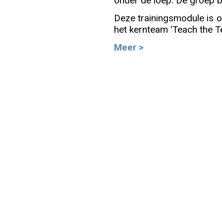
onder de loep. De groep b
Deze trainingsmodule is on
Info
het kernteam 'Teach the Tea
Meer >