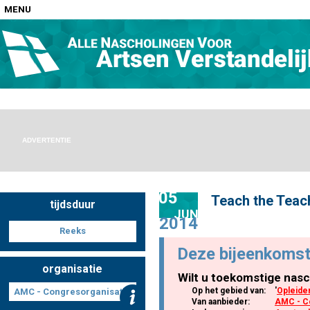
MENU
Home
Nascholingen op locatie (agenda)
ADVERTENTIE
05
Teach the Teac
tijdsduur
Nascholingen online (elearning)
JUN
2014
Reeks
Deze bijeenkomst
organisatie
Wilt u toekomstige nasc
Nascholingen op aanvraag (in-company)
Op het gebied van:
'
Opleide
AMC - Congresorganisatie
Van aanbieder:
AMC - C