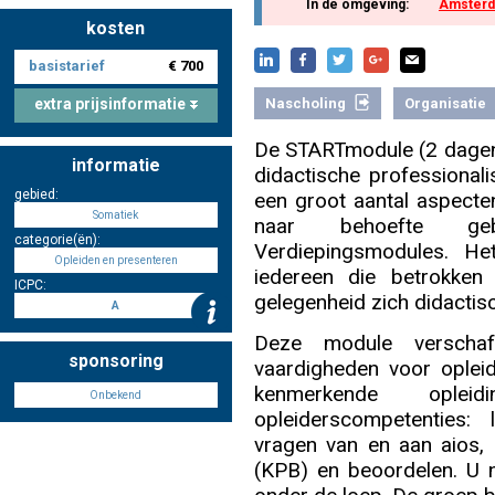
In de omgeving:
Amsterd
kosten
basistarief
€ 700
Nascholing aanmelden
extra prijsinformatie
Nascholing
Organisatie
De STARTmodule (2 dagen 
informatie
didactische professional
Zoek op kaart
gebied:
een groot aantal aspecte
Somatiek
naar behoefte geb
categorie(ën):
Verdiepingsmodules. H
Opleiden en presenteren
iedereen die betrokken
ICPC:
gelegenheid zich didactis
Registreren
A
Deze module verschaf
sponsoring
vaardigheden voor oplei
kenmerkende oplei
Onbekend
opleiderscompetenties:
Inloggen
vragen van en aan aios,
(KPB) en beoordelen. U n