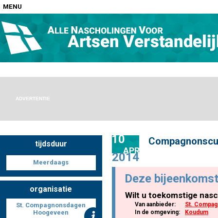
MENU
Home
Nascholingen op locatie (agenda)
ADVERTENTIE
10
Compagnonscur
tijdsduur
Nascholingen online (elearning)
APR
2014
Meerdaags
Deze bijeenkomst
organisatie
Wilt u toekomstige nasc
Nascholingen op aanvraag (in-company)
Van aanbieder:
St. Compa
St. Compagnonsdagen
Hoogeveen
In de omgeving:
Koudum