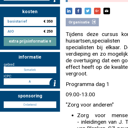
kosten
Nascholing aanmelden
basistarief
€ 350
Organisatie
AIO
€ 250
Tijdens deze cursus k
huisartsen,specialis
extra prijsinformatie
specialisten bij elkaar.
Zoek op kaart
verdieping en zo mogelijk
informatie
de overtuiging dat een g
gebied:
effect heeft op de kwalite
Somatiek
vergroot.
ICPC:
Registreren
A
Programma dag 1
09.00-13.00
sponsoring
"Zorg voor anderen"
Onbekend
Inloggen
Zorg voor mensen
- inleidingen van J.