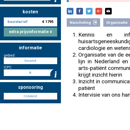
kosten
Nascholing aanmelden
basistarief
€ 1795
Nascholing
Organisatie
extra prijsinformatie
Kennis en inf
huisartsgeneeskund
cardiologie en weten
informatie
Zoek op kaart
Organisatie van de ee
gebied:
lijn in Nederland en
Somatiek
arts-patiënt communic
ICPC:
A
krijgt inzicht hierin
Registreren
Inzicht in communicat
sponsoring
patiënt
Intervisie van ons ha
Onbekend
Inloggen