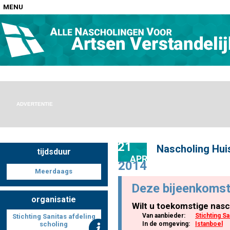
MENU
Home
Nascholingen op locatie (agenda)
ADVERTENTIE
21
Nascholing Huis
tijdsduur
Nascholingen online (elearning)
APR
2014
Meerdaags
Deze bijeenkomst
organisatie
Wilt u toekomstige nasc
Nascholingen op aanvraag (in-company)
Van aanbieder:
Stichting Sa
Stichting Sanitas afdeling
scholing
In de omgeving:
Istanboel