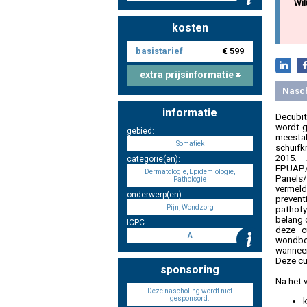
Wil
kosten
basistarief
€ 599
extra prijsinformatie
Nasc
informatie
Decubit
wordt g
gebied:
meestal
Somatiek
schuifk
2015. 
categorie(ën):
EPUAP/
Dermatologie, Epidemiologie,
Panels/
Pathologie
vermel
onderwerp(en):
prevent
Pijn, Wondzorg
pathofy
belang 
ICPC:
deze c
A
wondbeh
wanneer
Deze cu
sponsoring
Na het 
Deze nascholing wordt niet
gesponsord.
k