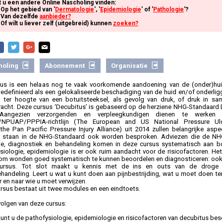
t u een andere Online Nascholing vinden:
Op het gebied van '
Dermatologie
', '
Epidemiologie
' of '
Pathologie
'?
Van dezelfde
aanbieder?
Of wilt u liever zelf (uitgebreid) kunnen
zoeken?
holing
Abonnement
Organisatie
us is een helaas nog te vaak voorkomende aandoening van de (onder)hui
edefinieerd als een gelokaliseerde beschadiging van de huid en/of onderli
 ter hoogte van een botuitsteeksel, als gevolg van druk, of druk in s
racht. Deze cursus ‘Decubitus’ is gebaseerd op de herziene NHG-Standaard 
Aangezien verzorgenden en verpleegkundigen dienen te werken
NPUAP/PPPIA-richtlijn (The European and US National Pressure Ulc
the Pan Pacific Pressure Injury Alliance) uit 2014 zullen belangrijke aspe
d staan in de NHG-Standaard ook worden besproken. Adviezen die de NH
ie, diagnostiek en behandeling komen in deze cursus systematisch aan b
siologie, epidemiologie is er ook ruim aandacht voor de risicofactoren. Het
om wonden goed systematisch te kunnen beoordelen en diagnosticeren: ook d
ursus. Tot slot maakt u kennis met de ins en outs van de droge 
andeling. Leert u wat u kunt doen aan pijnbestrijding, wat u moet doen ter
 en naar wie u moet verwijzen.
rsus bestaat uit twee modules en een eindtoets.
volgen van deze cursus:
unt u de pathofysiologie, epidemiologie en risicofactoren van decubitus besc