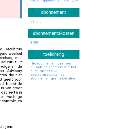
Maatschappelijk Handelen:
20%
Specialisten Ouderengeneeskunde
abonnement
Verplicht
abonnementskosten
€ 599
d. Decubitus
ggend weefsel
toelichting
amenhang met
Decubitus uit
Het abonnement geeft een
 volgens de
huisarts het recht om met het
er Advisory
cursusaanbod 25
accreditatiepunten per
cten die niet
abonnementsjaar te behalen.
G geeft voor
od. Naast de
 is van groot
at leert u in
en vochtige
 controle, en
hrijven.