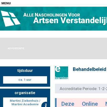
MENU
Home
Nascholingen op locatie (agenda)
ADVERTENTIE
e
Behandelbeleid
tijdsduur
Nascholingen online (elearning)
learning
ca. 1 uur
Accreditatie Periode: 1-
organisatie
Nascholingen op aanvraag (in-company)
Martini Ziekenhuis /
Deze Online 
Martini Academie