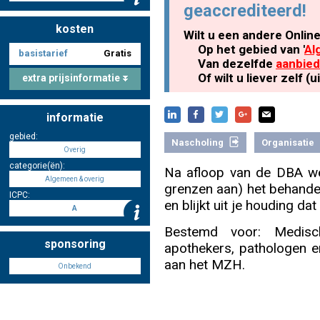
geaccrediteerd!
kosten
Wilt u een andere Onlin
Nascholing aanmelden
Op het gebied van '
Al
basistarief
Gratis
Van dezelfde
aanbied
Of wilt u liever zelf 
extra prijsinformatie
informatie
Zoek op kaart
gebied:
Nascholing
Organisatie
Overig
categorie(ën):
Na afloop van de DBA we
Algemeen & overig
grenzen aan) het behandelb
ICPC:
Registreren
en blijkt uit je houding d
A
Bestemd voor: Medisch
sponsoring
apothekers, pathologen e
aan het MZH.
Onbekend
Inloggen