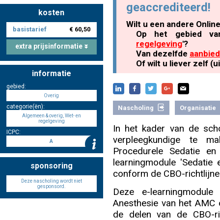
geaccrediteerd!
kosten
Wilt u een andere Onlin
basistarief
€ 60,50
Nascholing aanmelden
Op het gebied va
regelgeving
'?
extra prijsinformatie
Van dezelfde
aanbied
Of wilt u liever zelf 
informatie
Zoek op kaart
gebied:
Overig
categorie(ën):
Nascholing
Organisatie
Algemeen & overig, Wet- en
regelgeving
In het kader van de scho
ICPC:
Registreren
verpleegkundige te m
A
Procedurele Sedatie en
learningmodule 'Sedatie 
sponsoring
conform de CBO-richtlijne
Deze nascholing wordt niet
Inloggen
gesponsord.
Deze e-learningmodule
Anesthesie van het AMC o
de delen van de CBO-ric