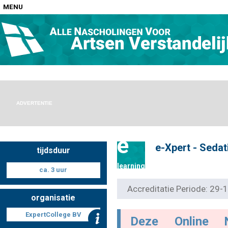
MENU
Home
Nascholingen op locatie (agenda)
ADVERTENTIE
e
e-Xpert - Sedat
tijdsduur
Nascholingen online (elearning)
learning
ca. 3 uur
Accreditatie Periode: 29
organisatie
Nascholingen op aanvraag (in-company)
ExpertCollege BV
Deze Online 