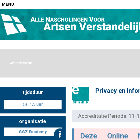
MENU
Home
Nascholingen op locatie (agenda)
ADVERTENTIE
e
Privacy en info
tijdsduur
Nascholingen online (elearning)
learning
ca. 1,5 uur
Accreditatie Periode: 11
organisatie
Nascholingen op aanvraag (in-company)
GGZ Ecademy
Deze Online 