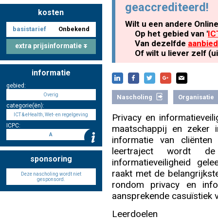
geaccrediteerd!
kosten
Wilt u een andere Onlin
basistarief
Onbekend
Nascholing aanmelden
Op het gebied van '
IC
Van dezelfde
aanbied
extra prijsinformatie
Of wilt u liever zelf 
informatie
Zoek op kaart
gebied:
Overig
Nascholing
Organisatie
categorie(ën):
ICT & eHealth, Wet- en regelgeving
Privacy en informatieveil
ICPC:
maatschappij en zeker in
Registreren
A
informatie van cliënte
leertraject wordt d
sponsoring
informatieveiligheid g
raakt met de belangrijkst
Deze nascholing wordt niet
gesponsord.
rondom privacy en info
Inloggen
aansprekende casuïstiek 
Leerdoelen