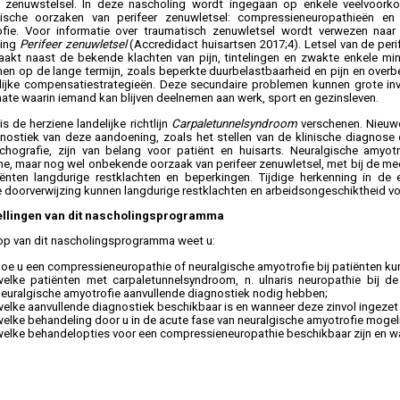
e zenuwstelsel. In deze nascholing wordt ingegaan op enkele veelvoorko
ische oorzaken van perifeer zenuwletsel: compressieneuropathieën en 
fie. Voor informatie over traumatisch zenuwletsel wordt verwezen naar
ling
Perifeer zenuwletsel
(Accredidact huisartsen 2017;4). Letsel van de per
aakt naast de bekende klachten van pijn, tintelingen en zwakte enkele m
en op de lange termijn, zoals beperkte duurbelastbaarheid en pijn en overb
lijke compensatiestrategieën. Deze secundaire problemen kunnen grote in
ate waarin iemand kan blijven deelnemen aan werk, sport en gezinsleven.
is de herziene landelijke richtlijn
Carpaletunnelsyndroom
verschenen. Nieuwe
nostiek van deze aandoening, zoals het stellen van de klinische diagnose 
hografie, zijn van belang voor patiënt en huisarts. Neuralgische amyotr
e, maar nog wel onbekende oorzaak van perifeer zenuwletsel, met bij de me
ënten langdurige restklachten en beperkingen. Tijdige herkenning in de e
e doorverwijzing kunnen langdurige restklachten en arbeidsongeschiktheid 
ellingen van dit nascholingsprogramma
op van dit nascholingsprogramma weet u:
hoe u een compressieneuropathie of neuralgische amyotrofie bij patiënten ku
welke patiënten met carpaletunnelsyndroom, n. ulnaris neuropathie bij d
neuralgische amyotrofie aanvullende diagnostiek nodig hebben;
welke aanvullende diagnostiek beschikbaar is en wanneer deze zinvol ingezet
elke behandeling door u in de acute fase van neuralgische amyotrofie mogelij
welke behandelopties voor een compressieneuropathie beschikbaar zijn en wa