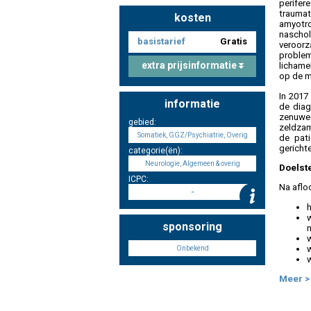
perifer
traumat
kosten
amyotro
nascho
basistarief
Gratis
veroorz
problem
extra prijsinformatie
lichame
op de m
In 2017 
informatie
de diag
zenuwec
gebied:
zeldzam
Somatiek, GGZ/Psychiatrie, Overig
de pati
gericht
categorie(ën):
Neurologie, Algemeen & overig
Doelst
ICPC:
Na aflo
-
sponsoring
w
Onbekend
Meer >