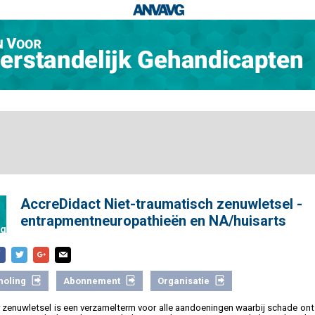
AccreDidact Niet-traumatisch zenuwletsel -
entrapmentneuropathieën en NA/huisarts
ng
holing
Abonnement
Organisatie
r zenuwletsel is een verzamelterm voor alle aandoeningen waarbij schade ont