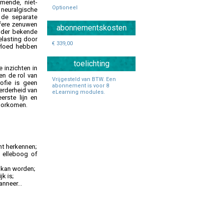
mende, niet-
Specialisten Ouderengeneeskunde
Optioneel
neuralgische
 de separate
ifere zenuwen
abonnementskosten
inder bekende
elasting door
€ 339,00
vloed hebben
toelichting
 inzichten in
en de rol van
Vrijgesteld van BTW. Een
ofie is geen
abonnement is voor 8
erderheid van
eLearning modules.
erste lijn en
voorkomen.
nt herkennen;
e elleboog of
 kan worden;
k is;
nneer...