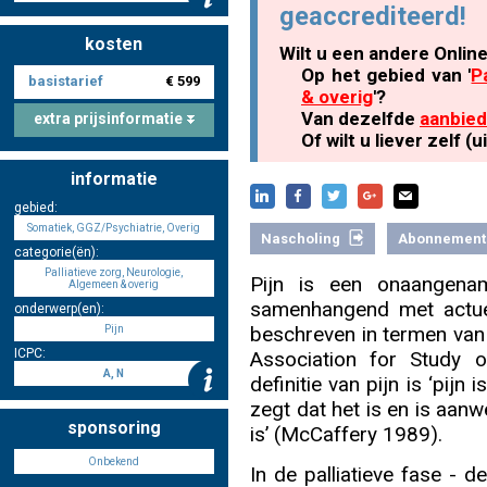
geaccrediteerd!
kosten
Wilt u een andere Onlin
Nascholing aanmelden
Op het gebied van '
P
basistarief
€ 599
& overig
'?
Van dezelfde
aanbied
extra prijsinformatie
Of wilt u liever zelf 
informatie
Zoek op kaart
gebied:
Somatiek, GGZ/Psychiatrie, Overig
Nascholing
Abonnement
categorie(ën):
Palliatieve zorg, Neurologie,
Pijn is een onaangenam
Algemeen & overig
Registreren
samenhangend met actuel
onderwerp(en):
beschreven in termen van 
Pijn
ICPC:
Association for Study 
A, N
definitie van pijn is ‘pij
zegt dat het is en is aanw
Inloggen
sponsoring
is’ (McCaffery 1989).
Onbekend
In de palliatieve fase - d