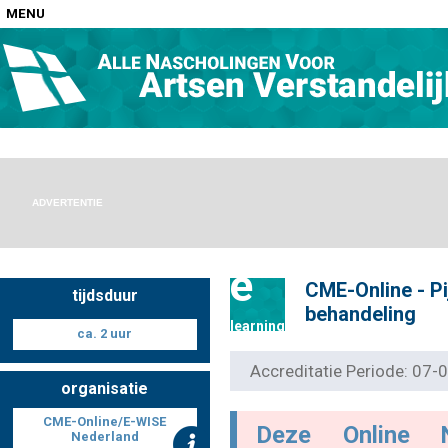
MENU
Home
Nascholingen op locatie (agenda)
ADVERTENTIE
e
CME-Online - Pij
tijdsduur
Nascholingen online (elearning)
behandeling
learning
ca. 2 uur
Accreditatie Periode: 07
organisatie
Nascholingen op aanvraag (in-company)
CME-Online/E-WISE
Deze Online 
Nederland