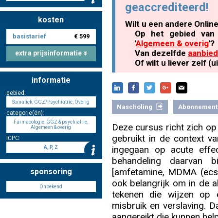
geaccrediteerd!
kosten
Wilt u een andere Onlin
Nascholing aanmelden
Op het gebied van 
basistarief
€ 599
'
Algemeen & overig
'?
Van dezelfde
aanbied
extra prijsinformatie
Of wilt u liever zelf 
informatie
Zoek op kaart
gebied:
Somatiek, GGZ/Psychiatrie, Overig
Nascholing
Abonnement
categorie(ën):
Farmacologie, GGZ & psychiatrie,
Deze cursus richt zich op 
Algemeen & overig
Registreren
gebruikt in de context v
ICPC:
ingegaan op acute effe
A, P, Z
behandeling daarvan 
[amfetamine, MDMA (ecst
sponsoring
ook belangrijk om in de al
Inloggen
Onbekend
tekenen die wijzen op 
misbruik en verslaving. 
aangereikt die kunnen help