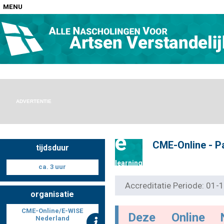
MENU
Home
Nascholingen op locatie (agenda)
ADVERTENTIE
e
CME-Online - P
tijdsduur
Nascholingen online (elearning)
learning
ca. 3 uur
Accreditatie Periode: 01
organisatie
Nascholingen op aanvraag (in-company)
CME-Online/E-WISE
Deze Online 
Nederland