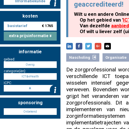
Informatiekunde
geaccrediteerd!
Wilt u een andere Onlin
kosten
Nascholing aanmelden
Op het gebied van '
IC
Van dezelfde
aanbied
basistarief
€ 1765
Of wilt u liever zelf 
extra prijsinformatie
Zoek op kaart
informatie
Nascholing
Organisatie
gebied:
Overig
De zorgprofessional word
categorie(ën):
verschillende ICT toep
ICT & eHealth
Registreren
wisselen intensief geg
ICPC:
verweven. Bovendien word
A
grijpt het veranderen v
zorgprofessionals. Dit a
sponsoring
implementeren van nie
Inloggen
Onbekend
zorginformatiesystemen
implementatietrajecten v