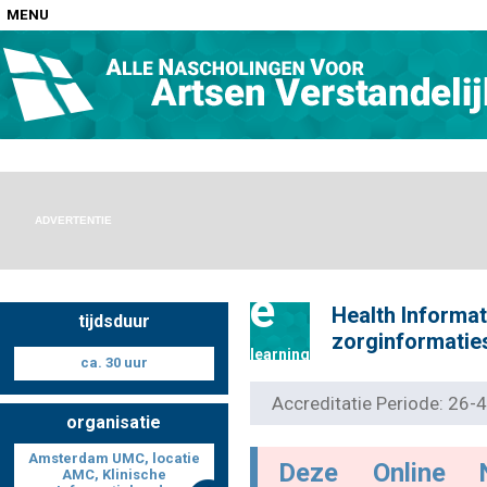
MENU
Home
Nascholingen op locatie (agenda)
ADVERTENTIE
e
Health Informati
tijdsduur
Nascholingen online (elearning)
zorginformati
learning
ca. 30 uur
Accreditatie Periode: 26
organisatie
Nascholingen op aanvraag (in-company)
Amsterdam UMC, locatie
Deze Online 
AMC, Klinische