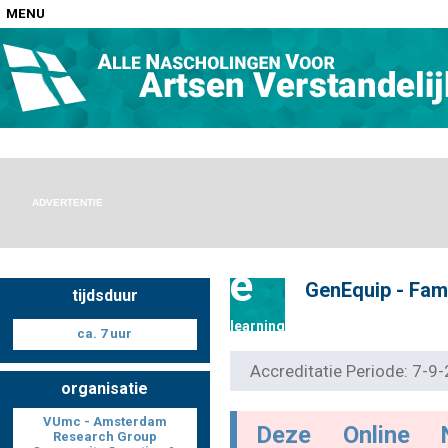
MENU
Home
Nascholingen op locatie (agenda)
ADVERTENTIE
e
GenEquip - Fami
tijdsduur
Nascholingen online (elearning)
learning
ca. 7 uur
Accreditatie Periode: 7-
organisatie
Nascholingen op aanvraag (in-company)
VUmc - Amsterdam
Deze Online 
Research Group