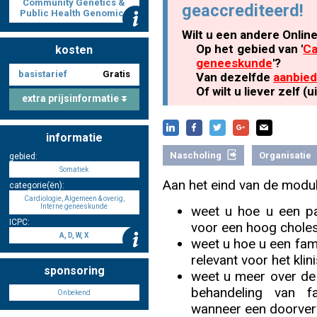
Community Genetics &
geaccrediteerd!
Public Health Genomics
Wilt u een andere Onlin
Nascholing aanmelden
Op het gebied van '
Ca
kosten
geneeskunde
'?
basistarief
Gratis
Van dezelfde
aanbied
Of wilt u liever zelf 
extra prijsinformatie
Zoek op kaart
informatie
Nascholing
Organisatie
gebied:
Somatiek
Aan het eind van de modul
categorie(ën):
Registreren
Cardiologie, Algemeen & overig,
Interne geneeskunde
weet u hoe u een pa
ICPC:
voor een hoog choles
A, D, W, X
weet u hoe u een fam
relevant voor het kli
Inloggen
sponsoring
weet u meer over de 
behandeling van fa
Onbekend
wanneer een doorverwi