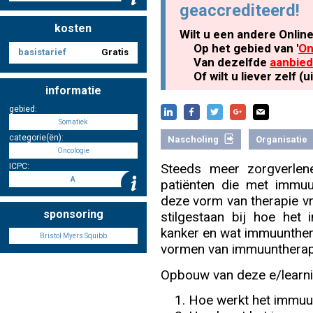
geaccrediteerd!
kosten
Wilt u een andere Onlin
Nascholing aanmelden
Op het gebied van '
On
basistarief
Gratis
Van dezelfde
aanbied
Of wilt u liever zelf 
informatie
gebied:
Zoek op kaart
Somatiek
categorie(ën):
Nascholing
Organisatie
Oncologie
Steeds meer zorgverlen
ICPC:
A
patiënten die met immu
Registreren
deze vorm van therapie vri
sponsoring
stilgestaan bij hoe het
kanker en wat immuunther
Bristol Myers Squibb
vormen van immuuntherap
Inloggen
Opbouw van deze e/learni
Hoe werkt het immu