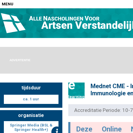
MENU
Home
Nascholingen op locatie (agenda)
ADVERTENTIE
e
Mednet CME - 
tijdsduur
Nascholingen online (elearning)
Immunologie e
learning
ca. 1 uur
Accreditatie Periode: 10
organisatie
Nascholingen op aanvraag (in-company)
Springer Media (BSL &
Deze Online 
Springer Health+)