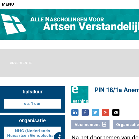
MENU
Home
Nascholingen op locatie (agenda)
ADVERTENTIE
e
PIN 18/1a Anem
tijdsduur
Nascholingen online (elearning)
learning
ca. 1 uur
organisatie
Abonnement
Organisatie
Nascholingen op aanvraag (in-company)
NHG (Nederlands
Huisartsen Genootschap)
Na het doornemen van de