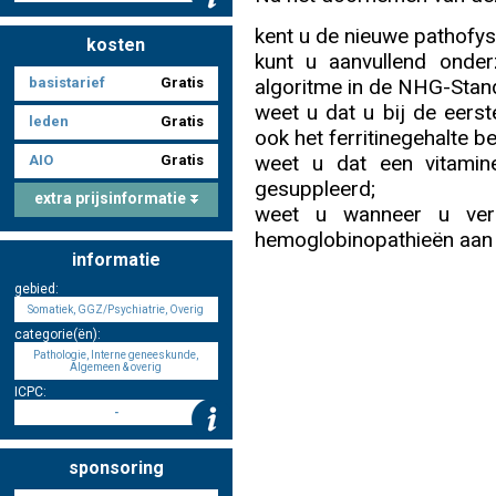
kent u de nieuwe pathofys
kosten
kunt u aanvullend onde
Nascholing aanmelden
algoritme in de NHG-Stan
basistarief
Gratis
weet u dat u bij de eers
leden
Gratis
ook het ferritinegehalte be
weet u dat een vitamin
AIO
Gratis
gesuppleerd;
Zoek op kaart
extra prijsinformatie
weet u wanneer u vers
hemoglobinopathieën aan 
informatie
gebied:
Registreren
Somatiek, GGZ/Psychiatrie, Overig
categorie(ën):
Pathologie, Interne geneeskunde,
Algemeen & overig
ICPC:
-
Inloggen
sponsoring